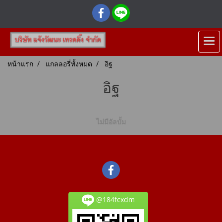
หน้าแรก
แกลลอรี่ทั้งหมด
อิฐ
อิฐ
ไม่มีอัลบั้ม
@184fcxdm