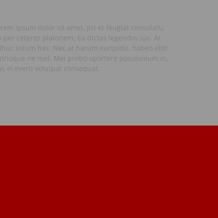
rem ipsum dolor sit amet, pri et feugiat consulatu.
 per ceteros platonem. Ea dictas legendos ius. At
huc solum has. Nec at harum euripidis, habeo elitr
atrioque ne mel. Mei probo oportere posidonium in,
s ei everti volutpat consequat.