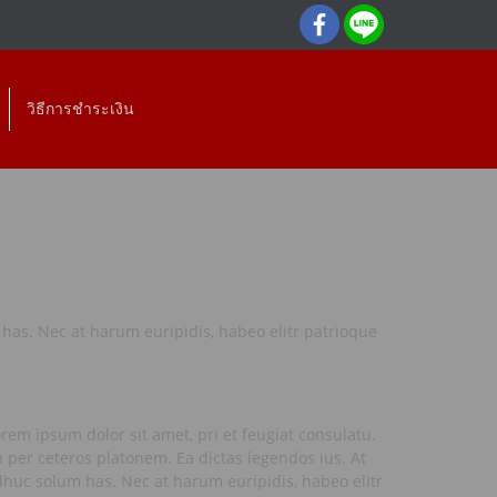
วิธีการชำระเงิน
 has. Nec at harum euripidis, habeo elitr patrioque
rem ipsum dolor sit amet, pri et feugiat consulatu.
 per ceteros platonem. Ea dictas legendos ius. At
huc solum has. Nec at harum euripidis, habeo elitr