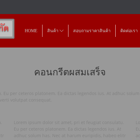
HOME
สินค้า
สอบถามราคาสินค้า
ติดต่อเรา
คอนกรีตผสมเสร็จ
u. Eu per ceteros platonem. Ea dictas legendos ius. At adhuc solum
verti volutpat consequat.
u.
Lorem ipsum dolor sit amet, pri et feugiat consulatu.
Lo
Eu per ceteros platonem. Ea dictas legendos ius. At
Eu
tr
adhuc solum has. Nec at harum euripidis, habeo elitr
ad