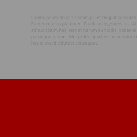
Lorem ipsum dolor sit amet, pri et feugiat consulat
Eu per ceteros platonem. Ea dictas legendos ius. At
adhuc solum has. Nec at harum euripidis, habeo eli
patrioque ne mel. Mei probo oportere posidonium i
has ei everti volutpat consequat.