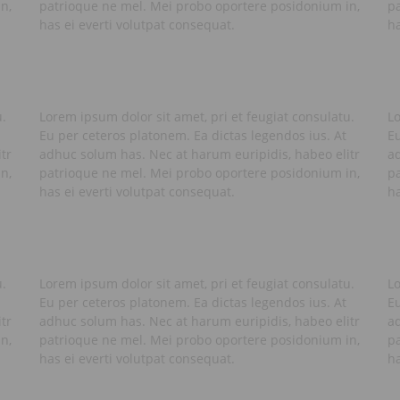
n,
patrioque ne mel. Mei probo oportere posidonium in,
p
has ei everti volutpat consequat.
ha
u.
Lorem ipsum dolor sit amet, pri et feugiat consulatu.
Lo
Eu per ceteros platonem. Ea dictas legendos ius. At
Eu
tr
adhuc solum has. Nec at harum euripidis, habeo elitr
ad
n,
patrioque ne mel. Mei probo oportere posidonium in,
p
has ei everti volutpat consequat.
ha
u.
Lorem ipsum dolor sit amet, pri et feugiat consulatu.
Lo
Eu per ceteros platonem. Ea dictas legendos ius. At
Eu
tr
adhuc solum has. Nec at harum euripidis, habeo elitr
ad
n,
patrioque ne mel. Mei probo oportere posidonium in,
p
has ei everti volutpat consequat.
ha