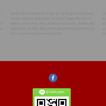
u.
Lorem ipsum dolor sit amet, pri et feugiat consulatu.
Lo
Eu per ceteros platonem. Ea dictas legendos ius. At
Eu
tr
adhuc solum has. Nec at harum euripidis, habeo elitr
ad
n,
patrioque ne mel. Mei probo oportere posidonium in,
p
has ei everti volutpat consequat.
ha
@184fcxdm