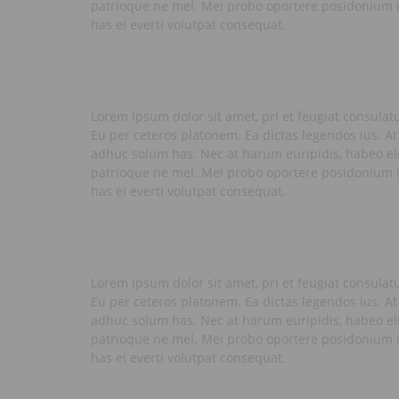
patrioque ne mel. Mei probo oportere posidonium i
has ei everti volutpat consequat.
Lorem ipsum dolor sit amet, pri et feugiat consulat
Eu per ceteros platonem. Ea dictas legendos ius. At
adhuc solum has. Nec at harum euripidis, habeo eli
patrioque ne mel. Mei probo oportere posidonium i
has ei everti volutpat consequat.
Lorem ipsum dolor sit amet, pri et feugiat consulat
Eu per ceteros platonem. Ea dictas legendos ius. At
adhuc solum has. Nec at harum euripidis, habeo eli
patrioque ne mel. Mei probo oportere posidonium i
has ei everti volutpat consequat.