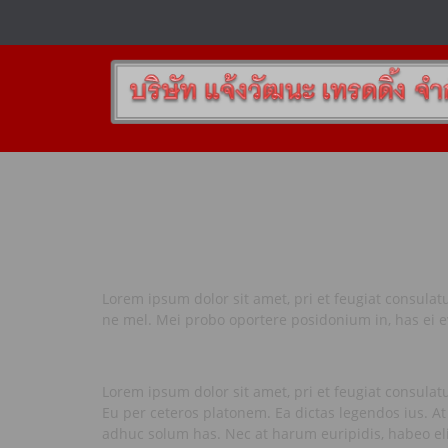
Lorem ipsum dolor sit amet, pri et feugiat consulat
ne mel. Mei probo oportere posidonium in, has ei e
Lorem ipsum dolor sit amet, pri et feugiat consulat
Eu per ceteros platonem. Ea dictas legendos ius. At
adhuc solum has. Nec at harum euripidis, habeo eli