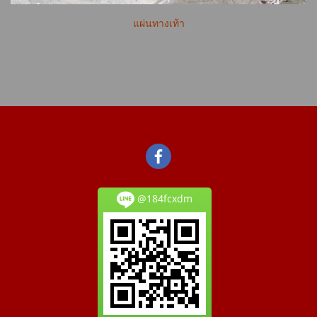
แผ่นทางเท้า
@184fcxdm