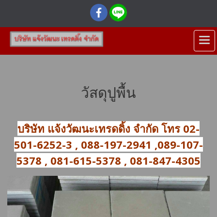
วัสดุปูพื้น
บริษัท แจ้งวัฒนะเทรดดิ้ง จำกัด โทร 02-
501-6252-3 , 088-197-2941 ,089-107-
5378 , 081-615-5378 , 081-847-4305