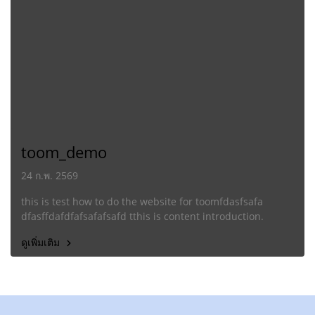
toom_demo
24 ก.พ. 2569
this is test how to do the website for toomfdasfsafa
dfasffdafdfafsafafsafd tthis is content introduction.
ดูเพิ่มเติม