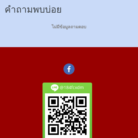
คำถามพบบ่อย
ไม่มีข้อมูลถามตอบ
@184fcxdm