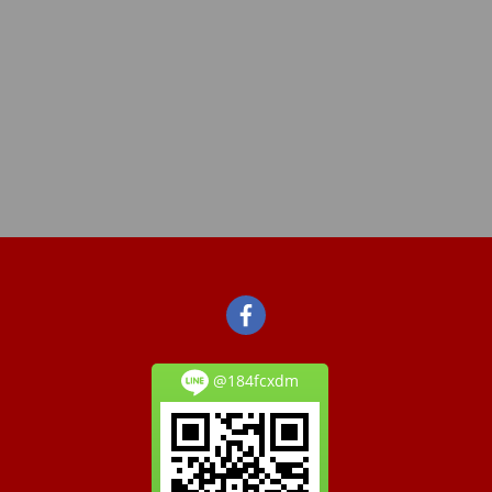
@184fcxdm