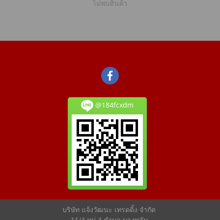
ไม่พบสินค้า
@184fcxdm
บริษัท แจ้งวัฒนะ เทรดดิ้ง จำกัด
11/4 หมู่ 4 ตำบล บางพลับ