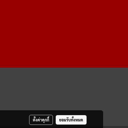
ตั้งค่าคุกกี้
ยอมรับทั้งหมด