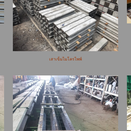
เสาเข็มไมโครไพพ์