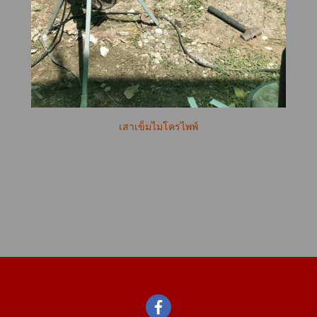
เสาเข็มไมโครไพพ์