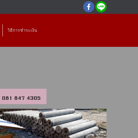
วิธีการชำระเงิน