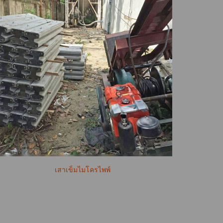
เสาเข็มไมโครไพพ์