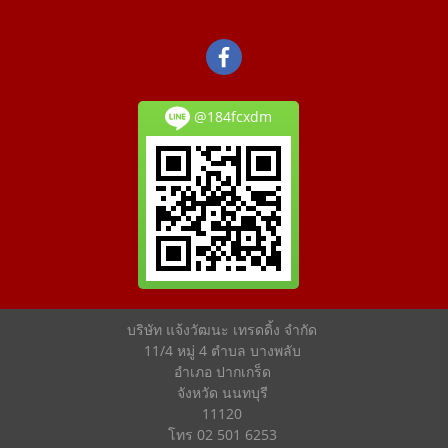
@184fcxdm
บริษัท แจ้งวัฒนะ เทรดดิ้ง จำกัด
11/4 หมู่ 4 ตำบล บางพลับ
อำเภอ ปากเกร็ด
จังหวัด นนทบุรี
11120
โทร 02 501 6253