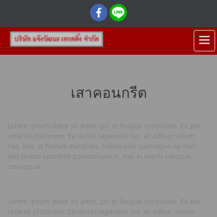
เสาคอนกรีต
Lorem ipsum dolor sit amet, pri et feugiat consulatu. Eu per
ceteros platonem. Ea dictas legendos ius. At adhuc solum
has. Nec at harum euripidis, habeo elitr patrioque ne mel.
Mei probo oportere posidonium in, has ei everti volutpat
consequat.
Lorem ipsum dolor sit amet, pri et feugiat consulatu. Eu per
ceteros platonem. Ea dictas legendos ius. At adhuc solum