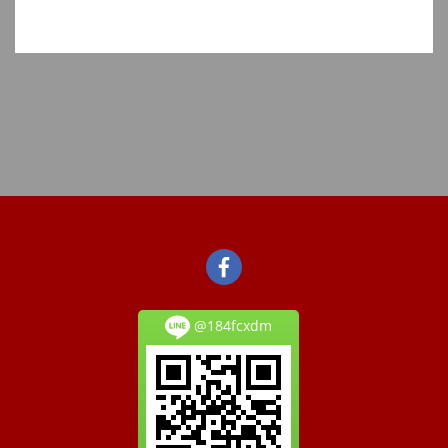
@184fcxdm