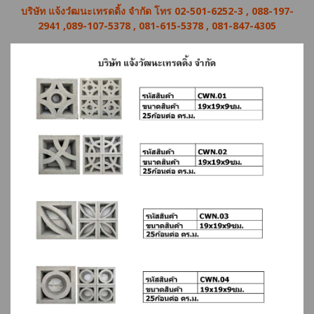
บริษัท แจ้งวํฒนะเทรดดิ้ง จำกัด โทร 02-501-6252-3 , 088-197-
2941 ,089-107-5378 , 081-615-5378 , 081-847-4305