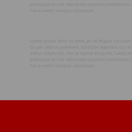
patrioque ne mel. Mei probo oportere posidonium i
has ei everti volutpat consequat.
Lorem ipsum dolor sit amet, pri et feugiat consulat
Eu per ceteros platonem. Ea dictas legendos ius. At
adhuc solum has. Nec at harum euripidis, habeo eli
patrioque ne mel. Mei probo oportere posidonium i
has ei everti volutpat consequat.