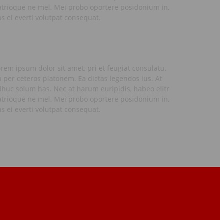
atrioque ne mel. Mei probo oportere posidonium in,
s ei everti volutpat consequat.
rem ipsum dolor sit amet, pri et feugiat consulatu.
 per ceteros platonem. Ea dictas legendos ius. At
huc solum has. Nec at harum euripidis, habeo elitr
atrioque ne mel. Mei probo oportere posidonium in,
s ei everti volutpat consequat.