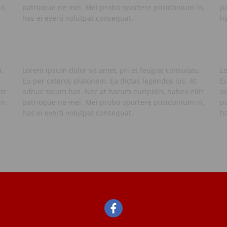
n,
patrioque ne mel. Mei probo oportere posidonium in,
p
has ei everti volutpat consequat.
ha
u.
Lorem ipsum dolor sit amet, pri et feugiat consulatu.
Lo
Eu per ceteros platonem. Ea dictas legendos ius. At
Eu
tr
adhuc solum has. Nec at harum euripidis, habeo elitr
ad
n,
patrioque ne mel. Mei probo oportere posidonium in,
p
has ei everti volutpat consequat.
ha