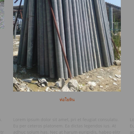
ท่อใยหิน
u.
Lorem ipsum dolor sit amet, pri et feugiat consulatu.
Lo
Eu per ceteros platonem. Ea dictas legendos ius. At
Eu
tr
adhuc solum has. Nec at harum euripidis, habeo elitr
ad