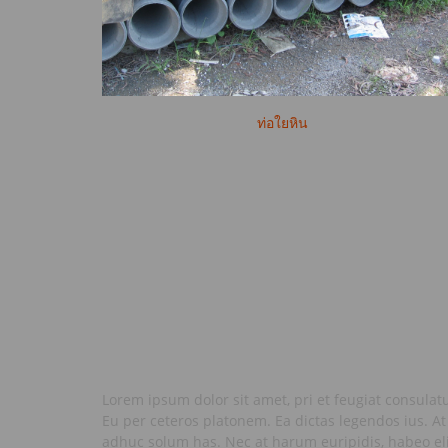
ท่อใยหิน
Lorem ipsum dolor sit amet, pri et feugiat consulat
Eu per ceteros platonem. Ea dictas legendos ius. At
adhuc solum has. Nec at harum euripidis, habeo eli